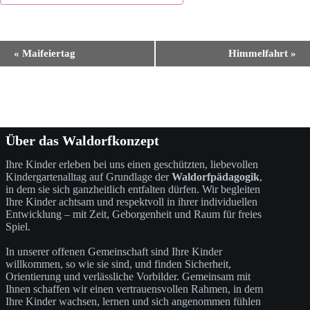
V
«
Maifeiertag
Himmelfahrt
»
e
r
a
n
s
t
a
Über das Waldorfkonzept
l
t
Ihre Kinder erleben bei uns einen geschützten, liebevollen
u
Kindergartenalltag auf Grundlage der
Waldorfpädagogik
,
n
in dem sie sich ganzheitlich entfalten dürfen. Wir begleiten
g
Ihre Kinder achtsam und respektvoll in ihrer individuellen
-
Entwicklung – mit Zeit, Geborgenheit und Raum für freies
N
Spiel.
a
v
In unserer offenen Gemeinschaft sind Ihre Kinder
i
willkommen, so wie sie sind, und finden Sicherheit,
g
Orientierung und verlässliche Vorbilder. Gemeinsam mit
a
Ihnen schaffen wir einen vertrauensvollen Rahmen, in dem
t
Ihre Kinder wachsen, lernen und sich angenommen fühlen
i