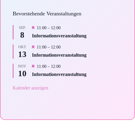
Bevorstehende Veranstaltungen
H
SEP.
11:00
–
12:00
8
e
Informations­­­­veranstaltung
r
v
H
OKT.
11:00
–
12:00
o
13
e
Informations­veranstaltung
r
r
g
v
H
NOV.
11:00
–
12:00
e
o
10
e
h
Informations­­­veranstaltung
r
r
o
g
v
b
e
Kalender anzeigen
o
e
h
r
n
o
g
b
e
e
h
n
o
b
e
n